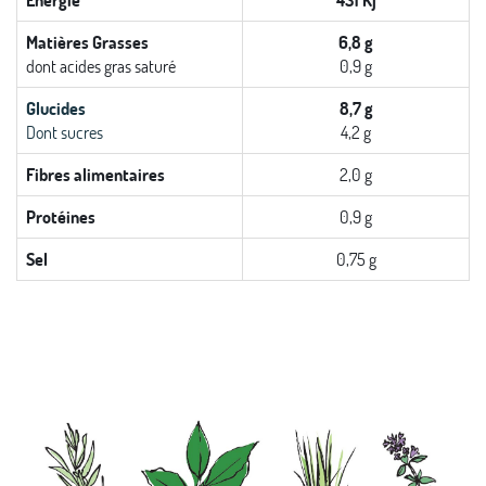
Matières Grasses
6,8 g
dont acides gras saturé
0,9 g
Glucides
8,7 g
Dont sucres
4,2 g
Fibres alimentaires
2,0 g
Protéines
0,9 g
Sel
0,75 g