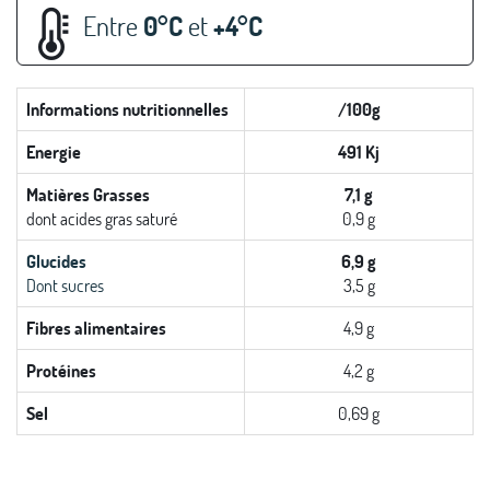
Entre
0°C
et
+4°C
Informations nutritionnelles
/100g
Energie
491 Kj
Matières Grasses
7,1 g
dont acides gras saturé
0,9 g
Glucides
6,9 g
Dont sucres
3,5 g
Fibres alimentaires
4,9 g
Protéines
4,2 g
Sel
0,69 g