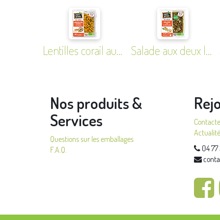
Lentilles corail aux agrumes
Salade aux deux lentilles
Nos produits &
Rej
Services
Contact
Actualit
Questions sur les emballages
04 77 
F.A.Q.
conta