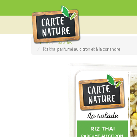
Articles
Salades
Riz thaï parfumé au citron et à la coriandre