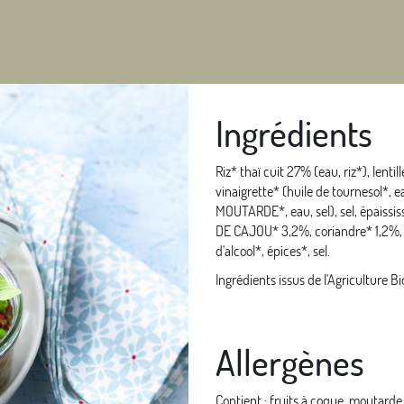
Ingrédients
Riz* thaï cuit 27% (eau, riz*), lenti
vinaigrette* (huile de tournesol*, 
MOUTARDE*, eau, sel), sel, épaissi
DE CAJOU* 3,2%, coriandre* 1,2%, ci
d'alcool*, épices*, sel.
Ingrédients issus de l'Agriculture Bi
Allergènes
Contient : fruits à coque, moutarde