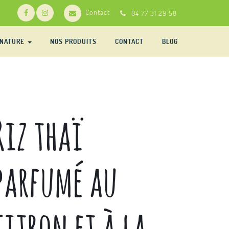
Contact
04 77 31 29 58
-NATURE
NOS PRODUITS
CONTACT
BLOG
Riz thaï
parfumé au
citron et à la