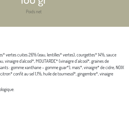
Poids net
lles* vertes cuites 26% (eau, lentilles* vertes), courgettes* 14%, sauce
eau, vinaigre d'alcool*, MOUTARDE* (vinaigre d’alcool*, graines de
ssants : gomme xanthane – gomme guar*), maïs*, vinaigre* de cidre, NOIX
tron* confit au sel 1,1%, huile de tournesol*, gingembre*, vinaigre
ologique.
.