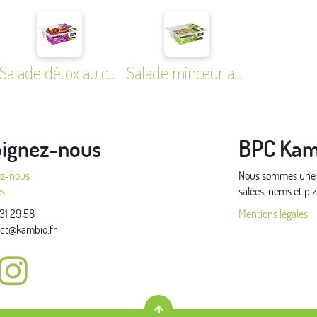
Salade détox au chou rouge, 3 graines et basilic
Salade minceur aux deux quinoas, pommes et graines de lin
oignez-nous
BPC Kam
ez-nous
Nous sommes une pe
és
salées, nems et pi
31 29 58
Mentions légales
ct@kambio.fr