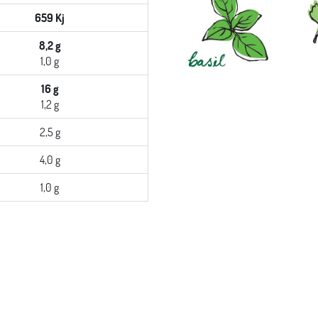
659 Kj
8,2 g
1,0 g
16 g
1,2 g
2,5 g
4,0 g
1,0 g