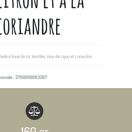
coriandre
lade à base de riz, lentilles, noix de cajou et coriandre.
encode :
3760018883367
160 gr