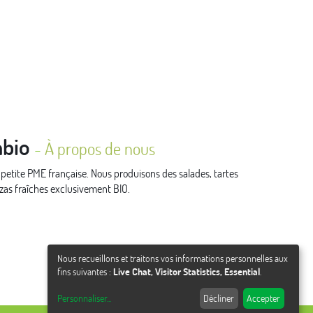
bio
-
À propos de nous
tite PME française. Nous produisons des salades, tartes
zzas fraîches exclusivement BIO.
Nous recueillons et traitons vos informations personnelles aux
fins suivantes :
Live Chat, Visitor Statistics, Essential
.
Personnaliser
...
Décliner
Accepter