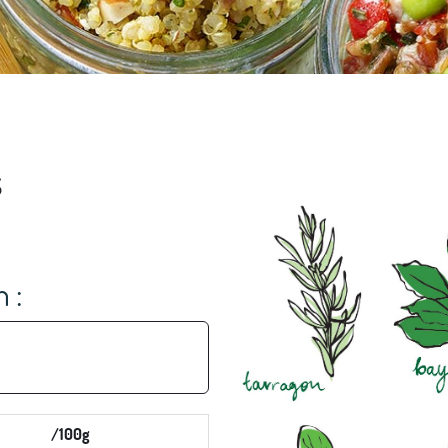
s
 :
/100g