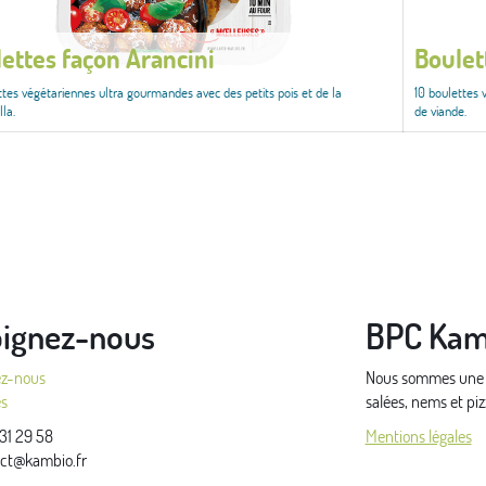
ettes façon Arancini
Boulet
ttes végétariennes ultra gourmandes avec des petits pois et de la
10 boulettes 
la.
de viande.
oignez-nous
BPC Kam
ez-nous
Nous sommes une pe
és
salées, nems et pi
31 29 58
Mentions légales
ct@kambio.fr