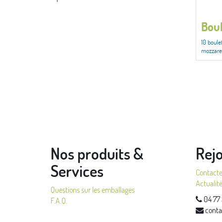
Boul
10 boule
mozzarel
Nos produits &
Rej
Services
Contact
Actualit
Questions sur les emballages
04 77 
F.A.Q.
conta