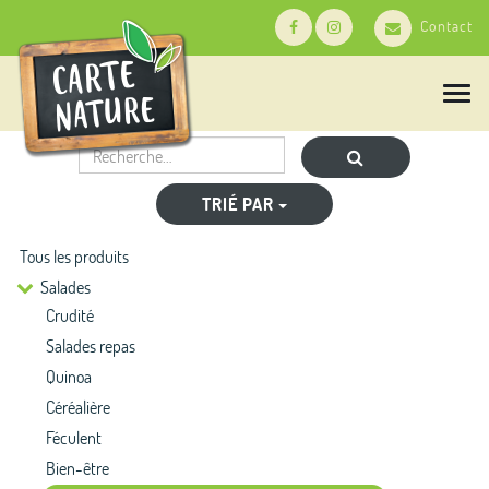
Contact
T
o
g
g
l
e
TRIÉ PAR
n
a
Tous les produits
v
i
Salades
g
Crudité
a
t
Salades repas
i
Quinoa
o
n
Céréalière
Féculent
Bien-être